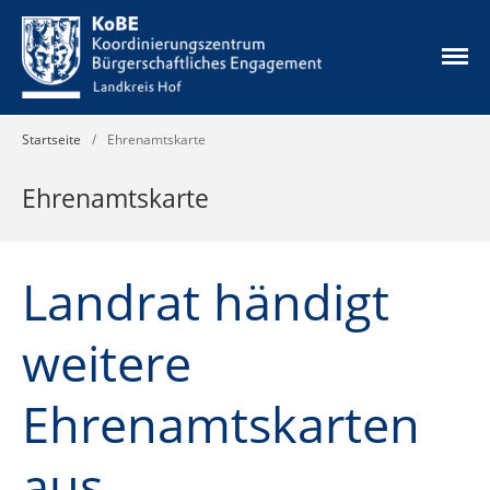
Startseite
/
Ehrenamtskarte
Die Idee
Unsere Angebote
Ehrenamtskarte
Aktuelles
Ehrenamtskarte
Ehrenamtsbörse
Landrat händigt
Mikrofonds
weitere
Infos & Downloads
Kontakt
Ehrenamtskarten
Datenschutz
Impressum
aus