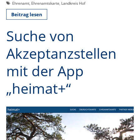
Ehrenamt
,
Ehrenamtskarte
,
Landkreis Hof
Beitrag lesen
Suche von
Akzeptanzstellen
mit der App
„heimat+“