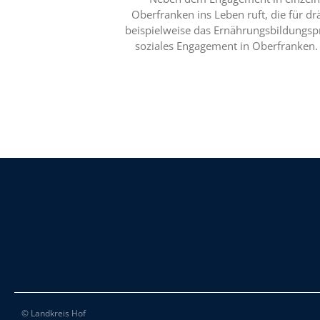
Oberfranken ins Leben ruft, die für 
beispielweise das Ernährungsbildungsp
soziales Engagement in Oberfranken. Ze
© Landkreis Hof