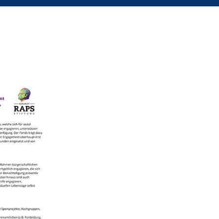
Ehrenamtskarte
Ehrenamtsbörse
Mikrofonds
Infos & Downloads
Kontakt
Datenschutz
Impressum