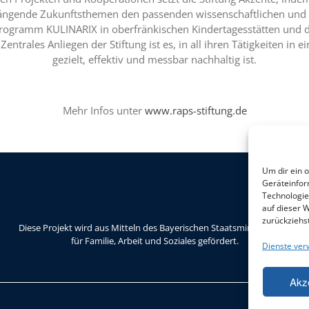
drängende Zukunftsthemen den passenden wissenschaftlichen und
rogramm KULINARIX in oberfränkischen Kindertagesstätten und 
ntrales Anliegen der Stiftung ist es, in all ihren Tätigkeiten in e
gezielt, effektiv und messbar nachhaltig ist.
Mehr Infos unter
www.raps-stiftung.de
Um dir ein 
Geräteinfor
Technologie
auf dieser 
zurückziehs
Diese Projekt wird aus Mitteln des Bayerischen Staatsministeriums
für Familie, Arbeit und Soziales gefördert.
Dienste ver
Akz