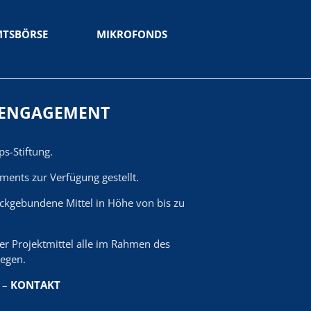
MTSBÖRSE
MIKROFONDS
Die Idee
Unsere Angebote
S ENGAGEMENT
Ehrenamtskarte
Ehrenamtsbörse
s-Stiftung.
Mikrofonds
Downloads
ments zur Verfügung gestellt.
Aktuelles
eckgebundene Mittel in Höhe von bis zu
Kontakt
der Projektmittel alle im Rahmen des
egen.
Die Idee
Unsere Angebote
 –
KONTAKT
Aktuelles