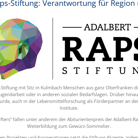
ps-Stiftung: Verantwortung für Region
ps-Stiftung mit Sitz in Kulmbach Menschen aus ganz Oberfranken d
Jugendarbeit oder
in anderen
sozialen Bedarfslagen. Drüber hinau
rde, auch in der Lebensmittelforschung als Förderpartner an der 
Institute.
ifters“ fallen unter anderem der Abiturientenpreis der Adalbert-Ra
Weiterbildung zum Gewürz-Sommelier.
 Projekten und Kooperationen setzt die Stiftung Akzente, indem