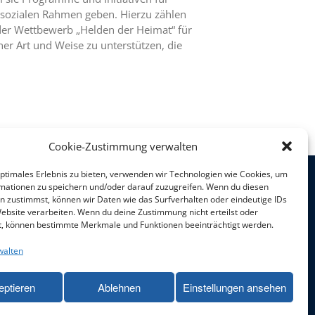
 sozialen Rahmen geben. Hierzu zählen
der Wettbewerb „Helden der Heimat“ für
iner Art und Weise zu unterstützen, die
Cookie-Zustimmung verwalten
optimales Erlebnis zu bieten, verwenden wir Technologien wie Cookies, um
mationen zu speichern und/oder darauf zuzugreifen. Wenn du diesen
n zustimmst, können wir Daten wie das Surfverhalten oder eindeutige IDs
Website verarbeiten. Wenn du deine Zustimmung nicht erteilst oder
t, können bestimmte Merkmale und Funktionen beeinträchtigt werden.
walten
eptieren
Ablehnen
Einstellungen ansehen
IMPRESSUM
DATENSCHUTZ