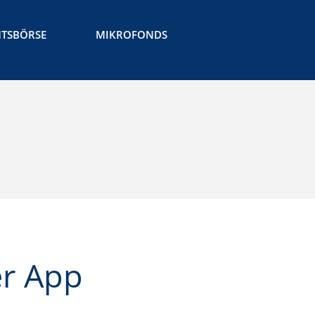
TSBÖRSE
MIKROFONDS
Die Idee
Unsere Angebote
Ehrenamtskarte
Ehrenamtsbörse
Mikrofonds
Downloads
Aktuelles
Kontakt
Die Idee
er App
Unsere Angebote
Aktuelles
Ehrenamtskarte