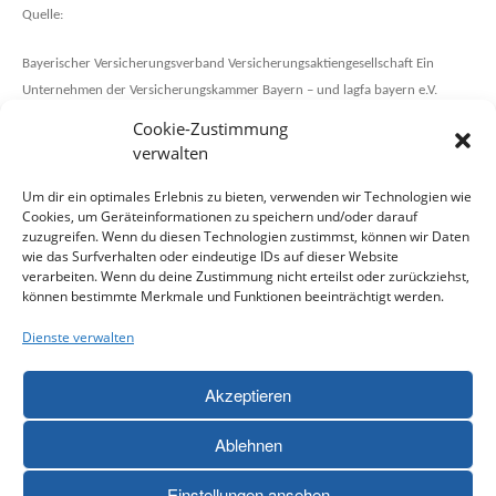
Quelle:
Bayerischer Versicherungsverband Versicherungsaktiengesellschaft Ein
Unternehmen der Versicherungskammer Bayern – und lagfa bayern e.V.
Cookie-Zustimmung
verwalten
Um dir ein optimales Erlebnis zu bieten, verwenden wir Technologien wie
Cookies, um Geräteinformationen zu speichern und/oder darauf
zuzugreifen. Wenn du diesen Technologien zustimmst, können wir Daten
wie das Surfverhalten oder eindeutige IDs auf dieser Website
verarbeiten. Wenn du deine Zustimmung nicht erteilst oder zurückziehst,
können bestimmte Merkmale und Funktionen beeinträchtigt werden.
Dienste verwalten
Diese Projekt wird aus Mitteln des Bayerischen
Staatsministeriums
für Familie, Arbeit und Soziales gefördert.
Akzeptieren
Ablehnen
© Landkreis Hof
Einstellungen ansehen