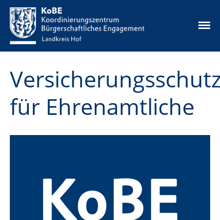
Versicherungsschut
Die Idee
Unsere Angebote
für Ehrenamtliche
Aktuelles
Ehrenamtskarte
Ehrenamtsbörse
Mikrofonds
Infos & Downloads
Kontakt
Datenschutz
Impressum