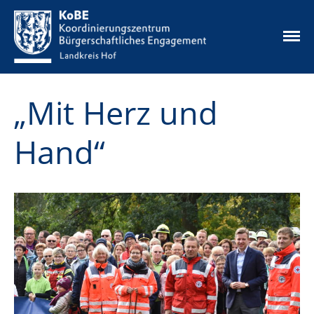
Die Idee
„Mit Herz und
Unsere Angebote
Aktuelles
Hand“
Ehrenamtskarte
Ehrenamtsbörse
Mikrofonds
Infos & Downloads
Kontakt
Datenschutz
Impressum