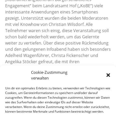
Engagement“ beim Landratsamt Hof („KoBE“) viele
interessante Anwendungen eines Smartphones
gezeigt. Unterstützt wurden die beiden Moderatoren
mit viel Knowhow von Christian Wilsdorf. Alle
Teilnehmer waren sich einig, diese Veranstaltung soll
schon bald wiederholt werden, um das Gelernte
weiter zu vertiefen. Über diese positive Rückmeldung
und den gelungenen Infoabend haben sich besonders
Adelheid Wagenführer, Christa Fickenscher und
Angelika Stöcker gefreut, die mit ihren
ehrenamtlichen Team die Nachbarschaftshilfe in
Cookie-Zustimmung
Selbitz organisieren und tatkräftig realisieren.
verwalten
Um dir ein optimales Erlebnis zu bieten, verwenden wir Technologien wie
Cookies, um Geräteinformationen zu speichern und/oder darauf
zuzugreifen. Wenn du diesen Technologien zustimmst, können wir Daten
wie das Surfverhalten oder eindeutige IDs auf dieser Website
verarbeiten. Wenn du deine Zustimmung nicht erteilst oder zurückziehst,
können bestimmte Merkmale und Funktionen beeinträchtigt werden.