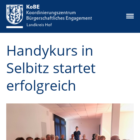
Die Idee
Handykurs in
Unsere Angebote
Aktuelles
Selbitz startet
Ehrenamtskarte
Ehrenamtsbörse
erfolgreich
Mikrofonds
Infos & Downloads
Kontakt
Datenschutz
Impressum