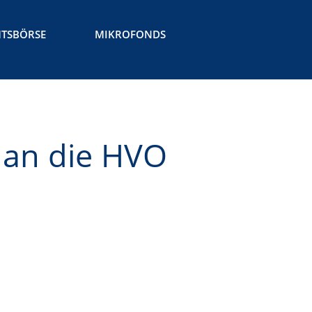
TSBÖRSE
MIKROFONDS
Die Idee
Unsere Angebote
Ehrenamtskarte
Ehrenamtsbörse
 an die HVO
Mikrofonds
Downloads
Aktuelles
Kontakt
Die Idee
Unsere Angebote
Aktuelles
Ehrenamtskarte