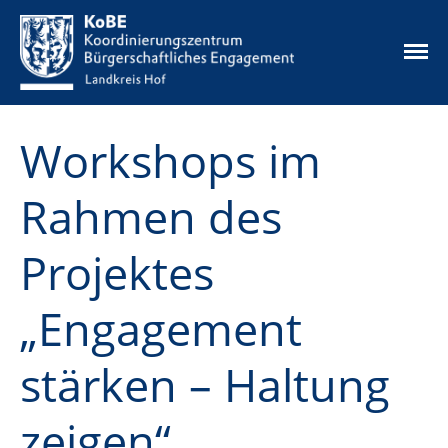
Die Idee
Workshops im
Unsere Angebote
Aktuelles
Rahmen des
Ehrenamtskarte
Ehrenamtsbörse
Projektes
Mikrofonds
Infos & Downloads
„Engagement
Kontakt
Datenschutz
stärken – Haltung
Impressum
zeigen“