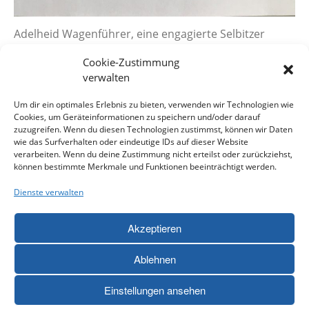
Adelheid Wagenführer, eine engagierte Selbitzer
Bürgerin, hatte die Idee für eine organisierte
Cookie-Zustimmung
Nachbarschaftshilfe in der Stadt Selbitz.
verwalten
Um dir ein optimales Erlebnis zu bieten, verwenden wir Technologien wie
Cookies, um Geräteinformationen zu speichern und/oder darauf
zuzugreifen. Wenn du diesen Technologien zustimmst, können wir Daten
wie das Surfverhalten oder eindeutige IDs auf dieser Website
verarbeiten. Wenn du deine Zustimmung nicht erteilst oder zurückziehst,
können bestimmte Merkmale und Funktionen beeinträchtigt werden.
Dienste verwalten
Diese Projekt wird aus Mitteln des Bayerischen
Staatsministeriums
für Familie, Arbeit und Soziales gefördert.
Akzeptieren
Ablehnen
© Landkreis Hof
Einstellungen ansehen