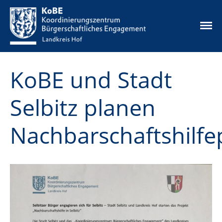
Die Idee
KoBE und Stadt
Unsere Angebote
Aktuelles
Selbitz planen
Ehrenamtskarte
Ehrenamtsbörse
Nachbarschaftshilfe
Mikrofonds
Infos & Downloads
Kontakt
Datenschutz
Impressum