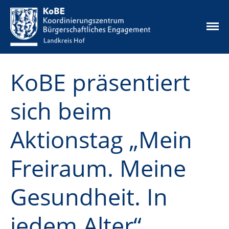
Die Idee
KoBE präsentiert
Unsere Angebote
Aktuelles
sich beim
Ehrenamtskarte
Ehrenamtsbörse
Aktionstag „Mein
Mikrofonds
Infos & Downloads
Freiraum. Meine
Kontakt
Datenschutz
Gesundheit. In
Impressum
jedem Alter“